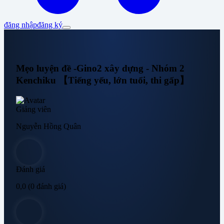
đăng nhập
đăng ký
Mẹo luyện đề -Gino2 xây dựng - Nhóm 2
Kenchiku 【Tiếng yếu, lớn tuổi, thi gấp】
Giảng viên
Nguyễn Hồng Quân
Đánh giá
0,0
(0 đánh giá)