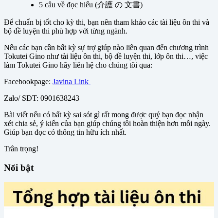
5 câu về đọc hiểu (介護 の 文書)
Để chuẩn bị tốt cho kỳ thi, bạn nên tham khảo các tài liệu ôn thi và
bộ đề luyện thi phù hợp với từng ngành.
Nếu các bạn cần bất kỳ sự trợ giúp nào liên quan đến chương trình
Tokutei Gino như tài liệu ôn thi, bộ đề luyện thi, lớp ôn thi…, việc
làm Tokutei Gino hãy liên hệ cho chúng tôi qua:
Facebookpage:
Javina Link
Zalo/ SĐT: 0901638243
Bài viết nếu có bất kỳ sai sót gì rất mong được quý bạn đọc nhận
xét chia sẻ, ý kiến của bạn giúp chúng tôi hoàn thiện hơn mỗi ngày.
Giúp bạn đọc có thông tin hữu ích nhất.
Trân trọng!
Nổi bật