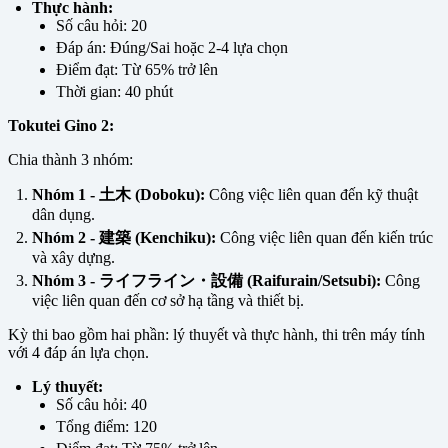
Thực hành:
Số câu hỏi: 20
Đáp án: Đúng/Sai hoặc 2-4 lựa chọn
Điểm đạt: Từ 65% trở lên
Thời gian: 40 phút
Tokutei Gino 2:
Chia thành 3 nhóm:
Nhóm 1 - 土木 (Doboku):
Công việc liên quan đến kỹ thuật
dân dụng.
Nhóm 2 - 建築 (Kenchiku):
Công việc liên quan đến kiến trúc
và xây dựng.
Nhóm 3 - ライフライン・設備 (Raifurain/Setsubi):
Công
việc liên quan đến cơ sở hạ tầng và thiết bị.
Kỳ thi bao gồm hai phần: lý thuyết và thực hành, thi trên máy tính
với 4 đáp án lựa chọn.
Lý thuyết:
Số câu hỏi: 40
Tổng điểm: 120