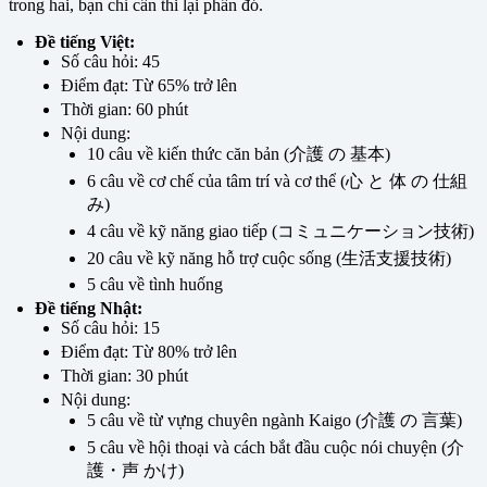
trong hai, bạn chỉ cần thi lại phần đó.
Đề tiếng Việt:
Số câu hỏi: 45
Điểm đạt: Từ 65% trở lên
Thời gian: 60 phút
Nội dung:
10 câu về kiến thức căn bản (介護 の 基本)
6 câu về cơ chế của tâm trí và cơ thể (心 と 体 の 仕組
み)
4 câu về kỹ năng giao tiếp (コミュニケーション技術)
20 câu về kỹ năng hỗ trợ cuộc sống (生活支援技術)
5 câu về tình huống
Đề tiếng Nhật:
Số câu hỏi: 15
Điểm đạt: Từ 80% trở lên
Thời gian: 30 phút
Nội dung:
5 câu về từ vựng chuyên ngành Kaigo (介護 の 言葉)
5 câu về hội thoại và cách bắt đầu cuộc nói chuyện (介
護・声 かけ)