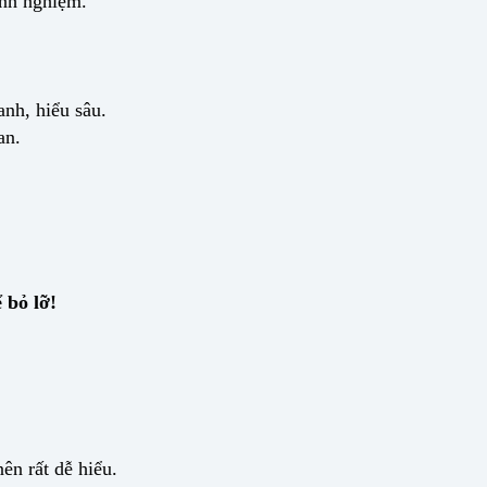
inh nghiệm.
anh, hiểu sâu.
an.
 bỏ lỡ!
ên rất dễ hiểu.