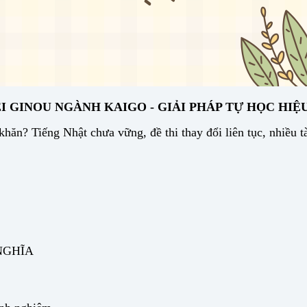
I GINOU NGÀNH KAIGO - GIẢI PHÁP TỰ HỌC HIỆ
ăn? Tiếng Nhật chưa vững, đề thi thay đổi liên tục, nhiều tài
 NGHĨA