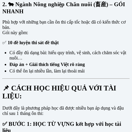
2. 🐄
Ngành Nông nghiệp Chăn nuôi (畜産)
– GÓI
NHANH
Phù hợp với những bạn cần ôn thi cấp tốc hoặc đã có kiến thức cơ
bản.
Gói này gồm:
✅
10 đề luyện thi sát đề thật
Có đầy đủ dạng bài: hiểu quy trình, vệ sinh, cách chăm sóc vật
nuôi…
Đáp án + Giải thích tiếng Việt rõ ràng
Có thể ôn lại nhiều lần, làm lại thoải mái
📌 CÁCH HỌC HIỆU QUẢ VỚI TÀI
LIỆU:
Dưới đây là phương pháp học đã được nhiều bạn áp dụng và đậu
chỉ sau 1 tháng ôn thi:
✅ BƯỚC 1: HỌC TỪ VỰNG kết hợp với học tài
liệu