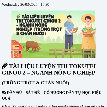
Wednesday 26/03/2025 - 15:30
🌾 TÀI LIỆU LUYỆN THI TOKUTEI
GINOU 2 – NGÀNH NÔNG NGHIỆP
(TRỒNG TRỌT & CHĂN NUÔI)
📚 ĐẦY ĐỦ – SÁT ĐỀ – CÓ HƯỚNG DẪN TỰ HỌC HIỆU
QUẢ
Kỳ thi Tokutei Ginou 2 ngành Nông nghiệp không hề đơn giản nếu