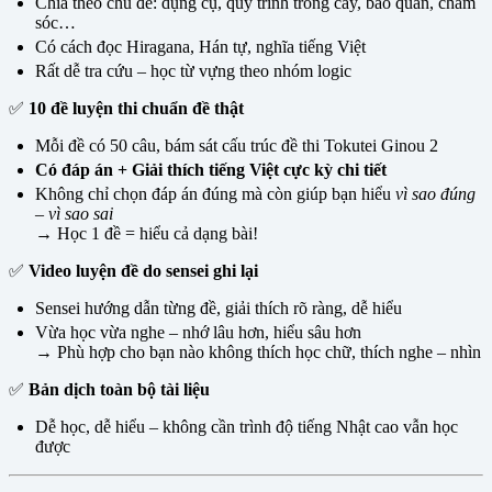
Chia theo chủ đề: dụng cụ, quy trình trồng cây, bảo quản, chăm
sóc…
Có cách đọc Hiragana, Hán tự, nghĩa tiếng Việt
Rất dễ tra cứu – học từ vựng theo nhóm logic
✅
10 đề luyện thi chuẩn đề thật
Mỗi đề có 50 câu, bám sát cấu trúc đề thi Tokutei Ginou 2
Có đáp án + Giải thích tiếng Việt cực kỳ chi tiết
Không chỉ chọn đáp án đúng mà còn giúp bạn hiểu
vì sao đúng
– vì sao sai
→ Học 1 đề = hiểu cả dạng bài!
✅
Video luyện đề do sensei ghi lại
Sensei hướng dẫn từng đề, giải thích rõ ràng, dễ hiểu
Vừa học vừa nghe – nhớ lâu hơn, hiểu sâu hơn
→ Phù hợp cho bạn nào không thích học chữ, thích nghe – nhìn
✅
Bản dịch toàn bộ tài liệu
Dễ học, dễ hiểu – không cần trình độ tiếng Nhật cao vẫn học
được