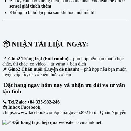
Bất kỳ câu nào không hiểu, bạn có thể nhắn cho team để được
sensei giải thích thêm
Không lo bị bỏ lại phía sau khi học một mình!
📦 NHẬN TÀI LIỆU NGAY:
📌
Gino2 Trồng trọt (Full combo)
– phù hợp nếu bạn muốn học
chắc, thi chắc, có video + từ vựng + bản dịch
📌
Gino2 Chăn nuôi (Luyện đề nhanh)
– phù hợp nếu bạn muốn
luyện cấp tốc, đã có kiến thức cơ bản
Đặt hàng ngay hôm nay và nhận ưu đãi và tư vấn
tận tình
📞
Tel/Zalo: +84 335-982-246
📩
Inbox Facebook
:
https://www.facebook.com/quan.nguyen.892165/ - Quân Nguyễn
Đặt hàng trực tiếp qua website
: Javinalink.net