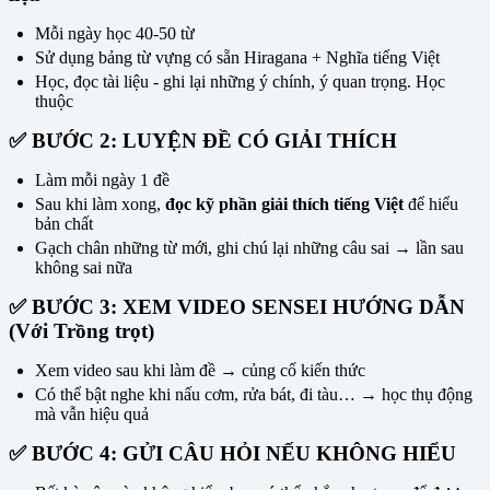
Mỗi ngày học 40-50 từ
Sử dụng bảng từ vựng có sẵn Hiragana + Nghĩa tiếng Việt
Học, đọc tài liệu - ghi lại những ý chính, ý quan trọng. Học
thuộc
✅ BƯỚC 2: LUYỆN ĐỀ CÓ GIẢI THÍCH
Làm mỗi ngày 1 đề
Sau khi làm xong,
đọc kỹ phần giải thích tiếng Việt
để hiểu
bản chất
Gạch chân những từ mới, ghi chú lại những câu sai → lần sau
không sai nữa
✅ BƯỚC 3: XEM VIDEO SENSEI HƯỚNG DẪN
(Với Trồng trọt)
Xem video sau khi làm đề → củng cố kiến thức
Có thể bật nghe khi nấu cơm, rửa bát, đi tàu… → học thụ động
mà vẫn hiệu quả
✅ BƯỚC 4: GỬI CÂU HỎI NẾU KHÔNG HIỂU