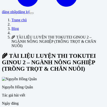
đăng nhập
đăng ký
Trang chủ
Blog
🌾 TÀI LIỆU LUYỆN THI TOKUTEI GINOU 2 –
NGÀNH NÔNG NGHIỆP (TRỒNG TRỌT & CHĂN
NUÔI)
🌾 TÀI LIỆU LUYỆN THI TOKUTEI
GINOU 2 – NGÀNH NÔNG NGHIỆP
(TRỒNG TRỌT & CHĂN NUÔI)
Nguyễn Hồng Quân
Tác giả bài viết
Ngày đăng