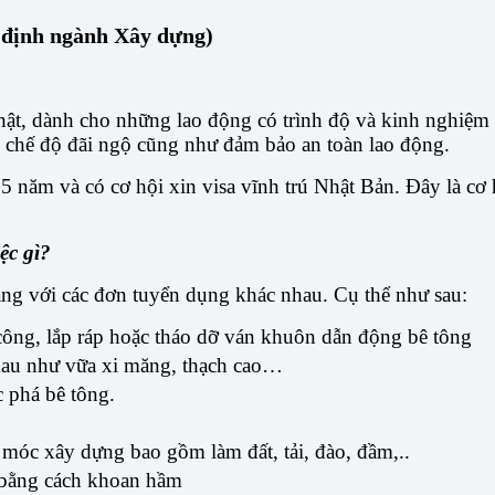
 định ngành Xây dựng)
hật, dành cho những lao động có trình độ và kinh nghiệm
 chế độ đãi ngộ cũng như đảm bảo an toàn lao động.
 5 năm và có cơ hội xin visa vĩnh trú Nhật Bản. Đây là cơ
ệc gì?
ng với các đơn tuyển dụng khác nhau. Cụ thể như sau:
công, lắp ráp hoặc tháo dỡ ván khuôn dẫn động bê tông
nhau như vữa xi măng, thạch cao…
c phá bê tông.
óc xây dựng bao gồm làm đất, tải, đào, đầm,..
bằng cách khoan hầm